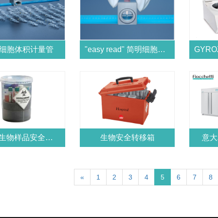
V细胞体积计量管
"easy read" 简明细胞测量装置
一次性生物样品安全转移桶
生物安全转移箱
意大利
«
1
2
3
4
5
6
7
8