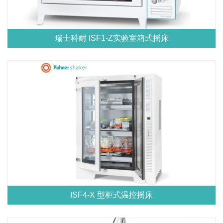
瑞士科耐 ISF1-Z实验室箱式摇床
ISF4-X 型柜式温控摇床